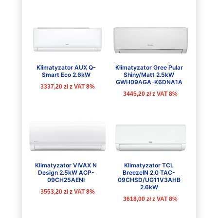
Klimatyzator AUX Q-
Klimatyzator Gree Pular
Smart Eco 2.6kW
Shiny/Matt 2.5kW
GWH09AGA-K6DNA1A
3337,20
zł
z VAT 8%
3445,20
zł
z VAT 8%
Klimatyzator VIVAX N
Klimatyzator TCL
Design 2.5kW ACP-
BreezeIN 2.0 TAC-
09CH25AENI
09CHSD/UG11V3AHB
2.6kW
3553,20
zł
z VAT 8%
3618,00
zł
z VAT 8%