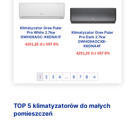
Klimatyzator Gree Pular
Pro White 2.7kw
Klimatyzator Gree Pular
GWH09AGC-K6DNA1F
Pro Dark 2.7kw
GWH09AGCXB-
4201,20
zł
z VAT 8%
K6DNA4F
4201,20
zł
z VAT 8%
1
2
3
4
…
6
7
8
→
TOP 5 klimatyzatorów do małych
pomieszczeń