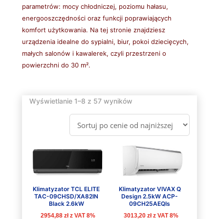
parametrów: mocy chłodniczej, poziomu hałasu,
energooszczędności oraz funkcji poprawiających
komfort użytkowania. Na tej stronie znajdziesz
urządzenia idealne do sypialni, biur, pokoi dziecięcych,
małych salonów i kawalerek, czyli przestrzeni o
powierzchni do 30 m².
Posortowane
Wyświetlanie 1–8 z 57 wyników
według
ceny:
od
niskiej
do
wysokiej
Klimatyzator TCL ELITE
Klimatyzator VIVAX Q
TAC-09CHSD/XA82IN
Design 2.5kW ACP-
Black 2.6kW
09CH25AEQIs
2954,88
zł
z VAT 8%
3013,20
zł
z VAT 8%