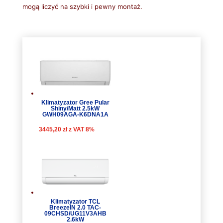
mogą liczyć na szybki i pewny montaż.
Klimatyzator Gree Pular
Shiny/Matt 2.5kW
GWH09AGA-K6DNA1A
3445,20
zł
z VAT 8%
Klimatyzator TCL
BreezeIN 2.0 TAC-
09CHSD/UG11V3AHB
2.6kW