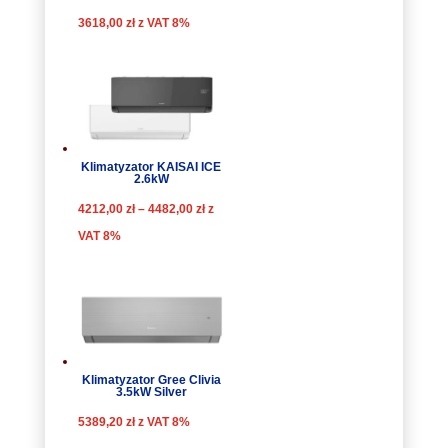
3618,00
zł
z VAT 8%
Klimatyzator KAISAI ICE
2.6kW
Zakres
4212,00
zł
–
4482,00
zł
z
cen:
VAT 8%
od
4212,00 zł
do
4482,00 zł
Klimatyzator Gree Clivia
3.5kW Silver
5389,20
zł
z VAT 8%