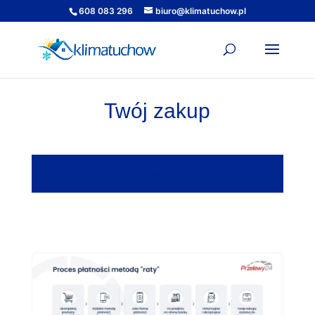
608 083 296
biuro@klimatuchow.pl
Twój zakup
Twój koszyk aktualnie jest pusty.
Wróć do sklepu