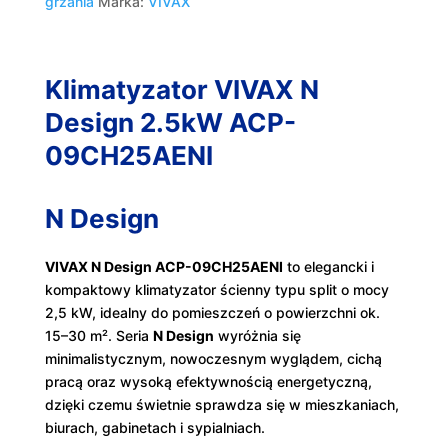
grzania
Marka:
VIVAX
Klimatyzator VIVAX N
Design 2.5kW ACP-
09CH25AENI
N Design
VIVAX N Design ACP-09CH25AENI
to elegancki i
kompaktowy klimatyzator ścienny typu split o mocy
2,5 kW, idealny do pomieszczeń o powierzchni ok.
15–30 m². Seria
N Design
wyróżnia się
minimalistycznym, nowoczesnym wyglądem, cichą
pracą oraz wysoką efektywnością energetyczną,
dzięki czemu świetnie sprawdza się w mieszkaniach,
biurach, gabinetach i sypialniach.