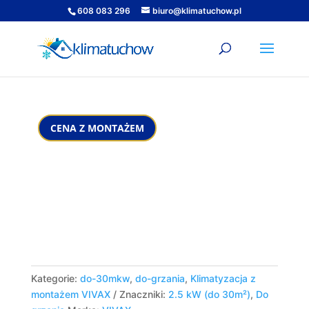
608 083 296
biuro@klimatuchow.pl
Kategorie:
do-30mkw
,
do-grzania
,
Klimatyzacja z
montażem VIVAX
Znaczniki:
2.5 kW (do 30m²)
,
Do