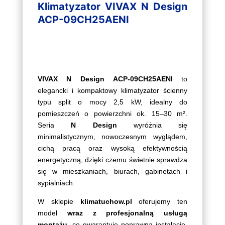
Klimatyzator VIVAX N Design
ACP-09CH25AENI
VIVAX N Design ACP-09CH25AENI
to
elegancki i kompaktowy klimatyzator ścienny
typu split o mocy 2,5 kW, idealny do
pomieszczeń o powierzchni ok. 15–30 m².
Seria
N Design
wyróżnia się
minimalistycznym, nowoczesnym wyglądem,
cichą pracą oraz wysoką efektywnością
energetyczną, dzięki czemu świetnie sprawdza
się w mieszkaniach, biurach, gabinetach i
sypialniach.
W sklepie
klimatuchow.pl
oferujemy ten
model
wraz z profesjonalną usługą
montażu
, co gwarantuje poprawną instalację,