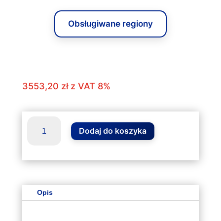
Obsługiwane regiony
3553,20
zł
z VAT 8%
ilość
Dodaj do koszyka
Klimatyzator
VIVAX
N
Design
2.5kW
ACP-
Opis
09CH25AENI