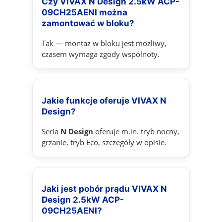
Czy VIVAX N Design 2.5kW ACP-
09CH25AENI można
zamontować w bloku?
Tak — montaż w bloku jest możliwy,
czasem wymaga zgody wspólnoty.
Jakie funkcje oferuje VIVAX N
Design?
Seria
N Design
oferuje m.in. tryb nocny,
grzanie, tryb Eco, szczegóły w opisie.
Jaki jest pobór prądu VIVAX N
Design 2.5kW ACP-
09CH25AENI?