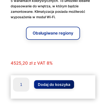
5 wariantach kolorystycznych. To umożliwi idealne
dopasowanie do wnętrza, w którym będzie
zamontowane. Klimatyzacja posiada możliwość
wyposażenia w moduł Wi-Fi.
Obsługiwane regiony
4525,20
zł
z VAT 8%
ilość
Dodaj do koszyka
Klimatyzator
VIVAX
R
Design