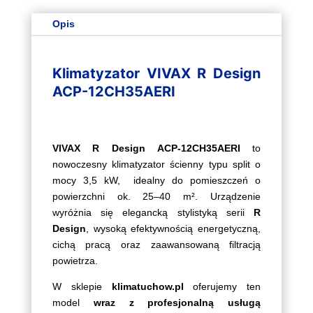
3.5kW
ACP-
Opis
12CH35AERI
(silver)
Klimatyzator VIVAX R Design
ACP-12CH35AERI
VIVAX R Design ACP-12CH35AERI
to
nowoczesny klimatyzator ścienny typu split o
mocy 3,5 kW, idealny do pomieszczeń o
powierzchni ok. 25–40 m². Urządzenie
wyróżnia się elegancką stylistyką serii
R
Design
, wysoką efektywnością energetyczną,
cichą pracą oraz zaawansowaną filtracją
powietrza.
W sklepie
klimatuchow.pl
oferujemy ten
model
wraz z profesjonalną usługą