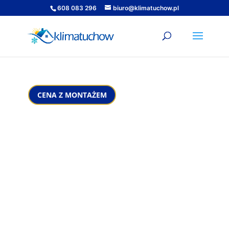
608 083 296
biuro@klimatuchow.pl