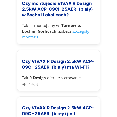
Czy montujecie VIVAX R Design
2.5kW ACP-09CH25AERI (biały)
w Bochni i okolicach?
Tak — montujemy w:
Tarnowie,
Bochni, Gorlicach
. Zobacz
szczegóły
montażu
.
Czy VIVAX R Design 2.5kW ACP-
09CH25AERI (biały) ma Wi‑Fi?
Tak
R Design
oferuje sterowanie
aplikacją.
Czy VIVAX R Design 2.5kW ACP-
09CH25AERI (biały) jest