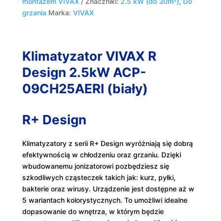
montażem VIVAX
Znaczniki:
2.5 kW (do 30m²)
,
Do
grzania
Marka:
VIVAX
Klimatyzator VIVAX R
Design 2.5kW ACP-
09CH25AERI (biały)
R+ Design
Klimatyzatory z serii R+ Design wyróżniają się dobrą
efektywnością w chłodzeniu oraz grzaniu. Dzięki
wbudowanemu jonizatorowi pozbędziesz się
szkodliwych cząsteczek takich jak: kurz, pyłki,
bakterie oraz wirusy. Urządzenie jest dostępne aż w
5 wariantach kolorystycznych. To umożliwi idealne
dopasowanie do wnętrza, w którym będzie