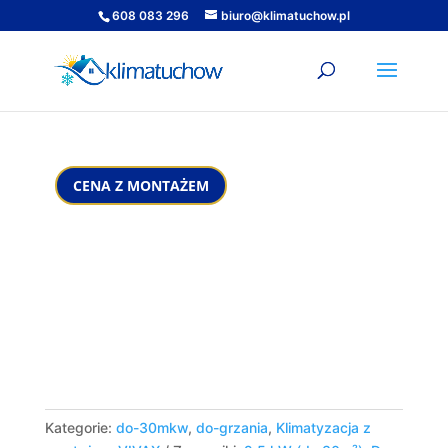
608 083 296
biuro@klimatuchow.pl
Kategorie:
do-30mkw
,
do-grzania
,
Klimatyzacja z