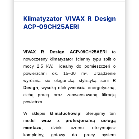
09CH25AERI
(biały)
Klimatyzator VIVAX R Design
ACP-09CH25AERI
VIVAX R Design ACP-09CH25AERI
to
nowoczesny klimatyzator ścienny typu split o
mocy 2,5 kW, idealny do pomieszczeń o
powierzchni ok. 15–30 m². Urządzenie
wyróżnia się elegancką stylistyką serii
R
Design
, wysoką efektywnością energetyczną,
cichą pracą oraz zaawansowaną filtracją
powietrza.
W sklepie
klimatuchow.pl
oferujemy ten
model
wraz z profesjonalną usługą
montażu
, dzięki czemu otrzymujesz
kompletny, gotowy do pracy system