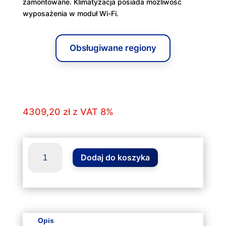
zamontowane. Klimatyzacja posiada możliwość
wyposażenia w moduł Wi-Fi.
Obsługiwane regiony
4309,20
zł
z VAT 8%
ilość
Dodaj do koszyka
Klimatyzator
VIVAX
R
Design
2.5kW
ACP-
Opis