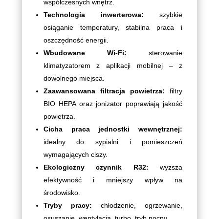
współczesnych wnętrz.
Technologia inwerterowa:
szybkie
osiąganie temperatury, stabilna praca i
oszczędność energii.
Wbudowane Wi-Fi:
sterowanie
klimatyzatorem z aplikacji mobilnej – z
dowolnego miejsca.
Zaawansowana filtracja powietrza:
filtry
BIO HEPA oraz jonizator poprawiają jakość
powietrza.
Cicha praca jednostki wewnętrznej:
idealny do sypialni i pomieszczeń
wymagających ciszy.
Ekologiczny czynnik R32:
wyższa
efektywność i mniejszy wpływ na
środowisko.
Tryby pracy:
chłodzenie, ogrzewanie,
osuszanie, wentylacja, turbo, tryb nocny.