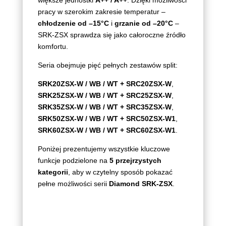
większe jednostki
A++ / A++
. Dzięki możliwości
pracy w szerokim zakresie temperatur –
chłodzenie od –15°C
i
grzanie od –20°C
–
SRK‑ZSX sprawdza się jako całoroczne źródło
komfortu.
Seria obejmuje pięć pełnych zestawów split:
SRK20ZSX‑W / WB / WT + SRC20ZSX‑W
,
SRK25ZSX‑W / WB / WT + SRC25ZSX‑W
,
SRK35ZSX‑W / WB / WT + SRC35ZSX‑W
,
SRK50ZSX‑W / WB / WT + SRC50ZSX‑W1
,
SRK60ZSX‑W / WB / WT + SRC60ZSX‑W1
.
Poniżej prezentujemy wszystkie kluczowe
funkcje podzielone na
5 przejrzystych
kategorii
, aby w czytelny sposób pokazać
pełne możliwości serii
Diamond SRK‑ZSX
.