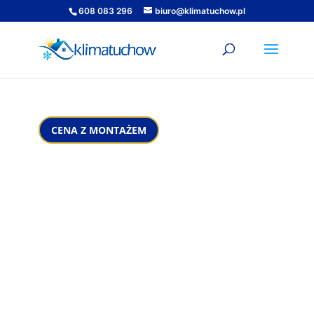
608 083 296
biuro@klimatuchow.pl