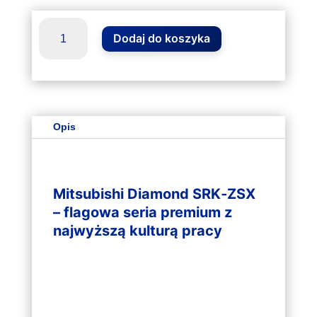
ilość
Dodaj do koszyka
Klimatyzator
Mitsubishi
Diamond
SRK-
ZSX
5.0kW
Opis
Biały
Mitsubishi Diamond SRK‑ZSX
– flagowa seria premium z
najwyższą kulturą pracy