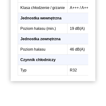
Klasa chłodzenie / grzanie
A+++ / A+++
A+
Jednostka wewnętrzna
Poziom hałasu (min.)
19 dB(A)
19
Jednostka zewnętrzna
Poziom hałasu
46 dB(A)
48
Czynnik chłodniczy
Typ
R32