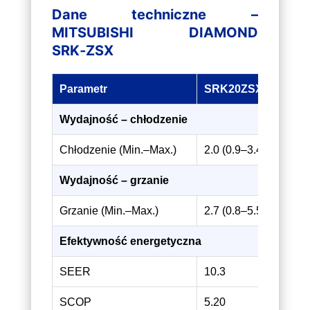
Dane techniczne –
MITSUBISHI DIAMOND
SRK‑ZSX
Parametr
SRK20ZSX
S
Wydajność – chłodzenie
Chłodzenie (Min.–Max.)
2.0 (0.9–3.4) kW
2.
Wydajność – grzanie
Grzanie (Min.–Max.)
2.7 (0.8–5.5) kW
3.
Efektywność energetyczna
SEER
10.3
10
SCOP
5.20
5.