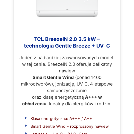
TCL BreezeIN 2.0 3.5 kW –
technologia Gentle Breeze + UV‑C
Jeden z najbardziej zaawansowanych modeli
w tej cenie. BreezeIN 2.0 oferuje delikatny
nawiew
Smart Gentle Wind
(ponad 1400
mikrootworów), jonizację, UV‑C, 4‑etapowe
samooczyszczanie
oraz klasę energetyczną
A+++ w
chłodzeniu
. Idealny dla alergików i rodzin.
Klasa energetyczna: A+++ / A++
Smart Gentle Wind – rozproszony nawiew
Jonizacja + UV‑C + B.I.G. Care