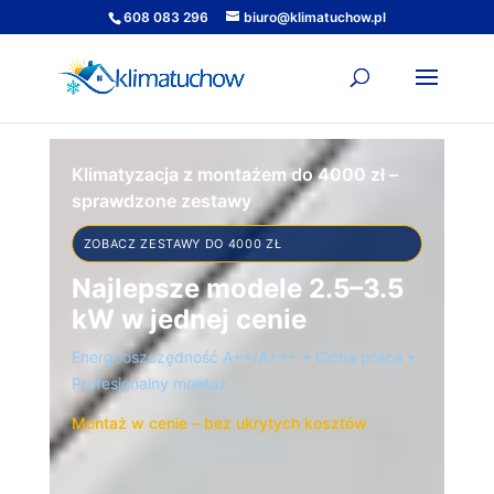
608 083 296
biuro@klimatuchow.pl
Klimatyzacja z montażem do 4000 zł –
sprawdzone zestawy
ZOBACZ ZESTAWY DO 4000 ZŁ
Najlepsze modele 2.5–3.5
kW w jednej cenie
Energooszczędność A++/A+++ • Cicha praca •
Profesjonalny montaż
Montaż w cenie – bez ukrytych kosztów