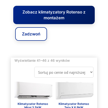
Zobacz klimatyzatory Rotenso z
montażem
Zadzwoń
Posortowane
Wyświetlanie 41–46 z 46 wyników
według
ceny:
od
niskiej
do
wysokiej
Klimatyzator Rotenso
Klimatyzator Rotenso
Mirai 3.5kW
Teta X 6.9kW