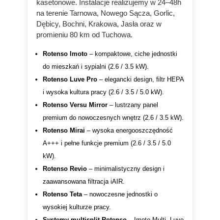
kasetonowe. Instalacje realizujemy w 24–48h
na terenie Tarnowa, Nowego Sącza, Gorlic,
Dębicy, Bochni, Krakowa, Jasła oraz w
promieniu 80 km od Tuchowa.
Rotenso Imoto
– kompaktowe, ciche jednostki
do mieszkań i sypialni (2.6 / 3.5 kW).
Rotenso Luve Pro
– elegancki design, filtr HEPA
i wysoka kultura pracy (2.6 / 3.5 / 5.0 kW).
Rotenso Versu Mirror
– lustrzany panel
premium do nowoczesnych wnętrz (2.6 / 3.5 kW).
Rotenso Mirai
– wysoka energooszczędność
A+++ i pełne funkcje premium (2.6 / 3.5 / 5.0
kW).
Rotenso Revio
– minimalistyczny design i
zaawansowana filtracja iAIR.
Rotenso Teta
– nowoczesne jednostki o
wysokiej kulturze pracy.
Systemy multisplit Rotenso
– Imoto Multi, Luve