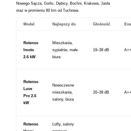
Nowego Sącza, Gorlic, Dębicy, Bochni, Krakowa, Jasła
oraz w promieniu 80 km od Tuchowa.
Model
Najlepszy do
Głośność
Ene
Rotenso
Mieszkania,
Imoto
sypialnie, małe
19–38 dB
A++
2.6 kW
biura
Rotenso
Nowoczesne
Luve
mieszkania,
20–38 dB
A++
Pro 2.6
salony, biura
kW
Rotenso
Lofty, salony