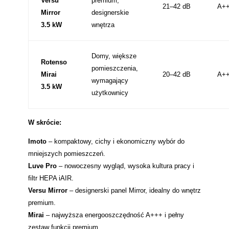
Versu
premium,
21–42 dB
A++
Mirror
designerskie
3.5 kW
wnętrza
Domy, większe
Rotenso
pomieszczenia,
Mirai
20–42 dB
A++
wymagający
3.5 kW
użytkownicy
W skrócie:
Imoto
– kompaktowy, cichy i ekonomiczny wybór do
mniejszych pomieszczeń.
Luve Pro
– nowoczesny wygląd, wysoka kultura pracy i
filtr HEPA iAIR.
Versu Mirror
– designerski panel Mirror, idealny do wnętrz
premium.
Mirai
– najwyższa energooszczędność A+++ i pełny
zestaw funkcji premium.