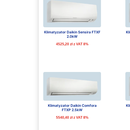
ceny:
od
niskiej
do
Klimatyzator Daikin Sensira FTXF
Kl
2.0kW
wysokiej
4525,20
zł
z VAT 8%
Klimatyzator Daikin Comfora
Kl
FTXP 2.5kW
5540,40
zł
z VAT 8%