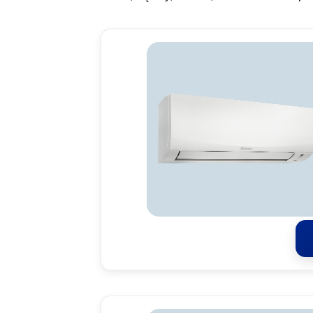
Da
Naj
ene
E
C
M
Dos