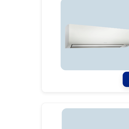
Da
Kom
efe
Do