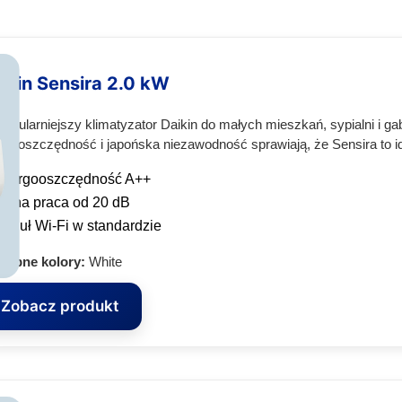
ikin Sensira 2.0 kW
popularniejszy klimatyzator Daikin do małych mieszkań, sypialni i g
rgooszczędność i japońska niezawodność sprawiają, że Sensira to i
nergooszczędność A++
icha praca od 20 dB
oduł Wi‑Fi w standardzie
tępne kolory:
White
Zobacz produkt