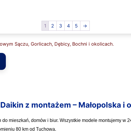
1
2
3
4
5
→
wym Sączu, Gorlicach, Dębicy, Bochni i okolicach.
Daikin z montażem – Małopolska i o
in do mieszkań, domów i biur. Wszystkie modele montujemy w 
romieniu 80 km od Tuchowa.