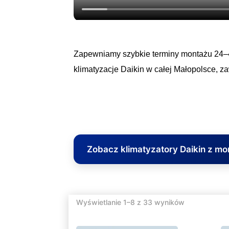
Zapewniamy szybkie terminy montażu 24–4
klimatyzacje Daikin w całej Małopolsce, 
Zobacz klimatyzatory Daikin z m
Posortowane
Wyświetlanie 1–8 z 33 wyników
według