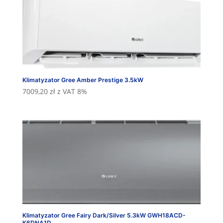
wysokiej
Klimatyzator Gree Amber Prestige 3.5kW
7009,20
zł
z VAT 8%
Klimatyzator Gree Fairy Dark/Silver 5.3kW GWH18ACD-
K6DNA1D