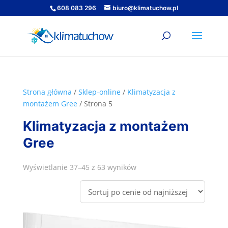
608 083 296
biuro@klimatuchow.pl
Strona główna
/
Sklep-online
/
Klimatyzacja z
montażem Gree
/ Strona 5
Klimatyzacja z montażem
Gree
Posortowane
Wyświetlanie 37–45 z 63 wyników
według
ceny:
od
niskiej
do