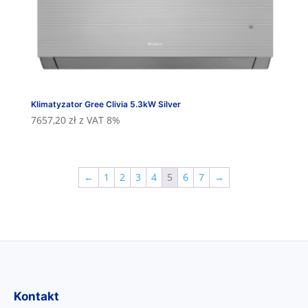
Klimatyzator Gree Clivia 5.3kW Silver
7657,20
zł
z VAT 8%
←
1
2
3
4
5
6
7
→
Kontakt